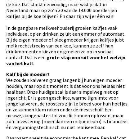
de koe. Dat klinkt eenvoudig, maar wist je dat in
Nederland maar op zo’n 30 van de 14.000 boerderijen
kalfjes bij de koe blijven? En daar zijn wij er één van!
In de gangbare melkveehouderij groeien kalfjes vaak
individueel op en drinken ze uit een emmer of automaat.
Bij de eigen moeder of pleegmoeder krijgen kalfjes juist
melk rechtstreeks van een koe, kunnen ze zelf hun
drinkmomenten kiezen en groeien ze op in sociaal
contact. Dat is een
grote stap vooruit voor het welzijn
van het kalf
.
Kalf bij de moeder?
We zouden kalveren graag langer bij hun eigen moeder
houden, maar op dit moment is dat voor ons helaas niet
haalbaar. Onze huidige stal is daar simpelweg niet op
ingericht. Er is geen geschikte, warme ligruimte voor
jonge kalveren, de roosters zijn te breed voor hun hoefjes
en ze kunnen klem raken onder de mestschuif. Een
nieuwe, aangepaste stal zou dit kunnen oplossen, maar
zo’n investering (meer dan een miljoen euro) is financieel
én vergunningstechnisch nu niet realiseerbaar.
Daarnaast speelt de economische kant mee. Een kalf dat