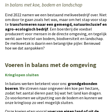
In balans met koe, bodem en landschap
Eind 2022 namen we een bestaand melkveebedrijf over. Niet
om door te gaan zoals het was, maar om het stap voor stap
te
transformeren naar een gemengd, natuurinclusief en
agro-ecologisch bedrijf
. Een boerderij die voedsel
produceert voor mensen in de directe omgeving, en tegelijk
werkt aan herstel van bodem, biodiversiteit en landschap.
De melkveetak is daarin een belangrijke pijler. Benieuwd
hoe we dat aanpakken?
Voeren in balans met de omgeving
Kringlopen sluiten
In balans werken betekent voor ons:
grondgebonden
boeren
. We streven naar ongeveer één koe per hectare,
zodat het aantal dieren past bij wat het land kan dragen.
Zo voorkomen we uitputting van de bodem en kunnen we
onze kringloop zo veel mogelijk sluiten.
Onze koeien eten vooral
voer van eigen land of uit de