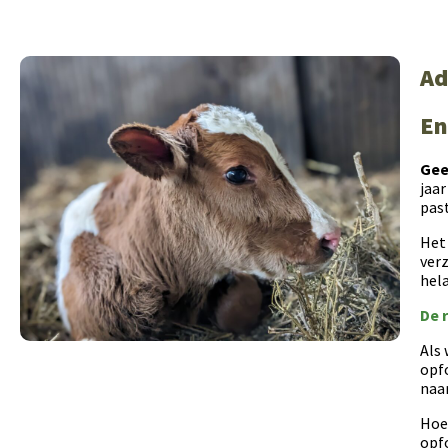
Ad
En
Gee
jaar
pas
Het 
verz
hela
De r
Als 
opf
naar
Hoe
opfo