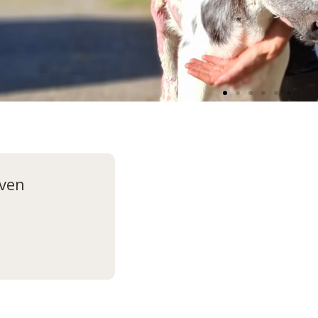
Dirk
jven
Juni 2026
Adopteer Dirk!