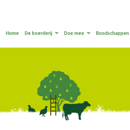
Home
De boerderij
Doe mee
Boodschappen