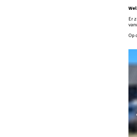
Wel
Er z
vanw
Op 