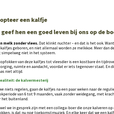
opteer een kalfje
 geef hen een goed leven bij ons op de bo
n melk zonder vlees.
Dat klinkt nuchter – en dat is het ook. Want
 kalfjes geboren, en niet allemaal worden ze melkkoe. Meer dan de h
t simpelweg niet in het systeem.
opfokken van deze kalfjes tot vleesdier is een kostbare én tijdrov
orging, ruimte en aandacht, voordat er iets tegenover staat. En d
as niet altijd.
ealiteit: de kalvermesterij
we niets regelen, gaan de kalfjes na een paar weken naar de reguli
okperiode van 6 tot 9 maanden, vaak zonder weidegang, met kracht
 het buitenland.
wel we in gesprek zijn met een collega-boer die onze kalveren op
kken, is dat nu nog toekomstmuziek. En elke keer dat we een kalf