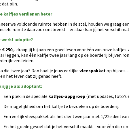
 dat pijn.
e kalfjes verdienen beter
eer we voldoende ruimte hebben in de stal, houden we graag een k
nciële ruimte daarvoor ontbreekt – en daar kan jíj het verschil ma
 werkt adoptie?
r
€ 250,-
draag jij bij aan een goed leven voor één van onze kalfjes
ar leggen, kan één kalfje twee jaar lang op de boerderij blijven ro
derijleven leiden.
a die twee jaar? Dan haal je jouw eerlijke
vleespakket
op bij ons 
 en het leven dat zij gehad heeft.
krijg je als adoptant:
Een plek in de speciale
kalfjes-appgroep
(met updates, foto’s 
De mogelijkheid om het kalfje te bezoeken op de boerderij.
Een eerlijk vleespakket als het dier twee jaar met 1/22e deel van 
En het goede gevoel dat je het verschil maakt – voor één dier en