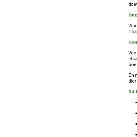
doet
Onz
Wann
fina
Hoe
Voo
elka
boer
En n
dier
Dit 