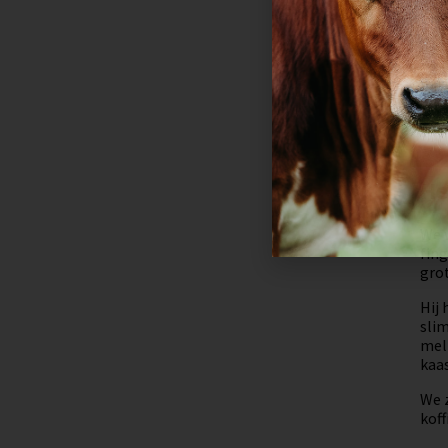
Net 
meer
Met 
luis
krij
Luu
He
We w
fing
grot
Hij 
slim
mel
kaas
We 
koff