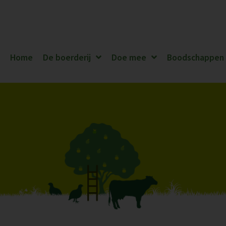
Home
De boerderij
Doe mee
Boodschappen