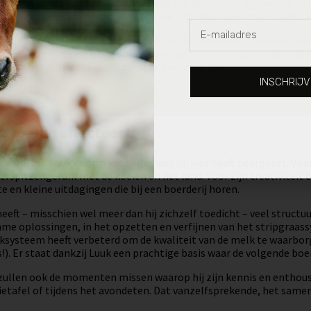
als je iets hebt opgebouwd, mensen nét lekker zijn ingewerkt, beg
 behoefte heb aan ritme en structuur dan deze plek mij nu kan bi
mijn hoofd bleef ik de voors en tegens tegen elkaar afwegen, ik ko
ter naar mijn gevoel, dan weet ik dat het tijd is om ruimte te ma
gt van het hele pakket dat bij deze boerderij hoort.
INSCHRIJ
k
t team reflecteert:
aarderen Luuk enorm voor alles wat hij hier heeft neergezet. Voo
erspitzengefühl met de koeien en het land. Voor zijn creativiteit 
e en kleine uitdagingen die bij een boerderij horen.
heeft – misschien wel meer dan hij zichzelf toedicht – veel structuu
me oplossingen, in het opzetten en verfijnen van het stripgraass
ksysteem heeft verbeterd om de kwaliteit van de melk te waarbo
!). Er staat dankzij Luuk een prachtige basis waar de volgende b
zullen ook de momenten missen waarop hij zijn kennis en enthous
ietafel of tijdens het avondeten. Dat vanzelfsprekende, het samen