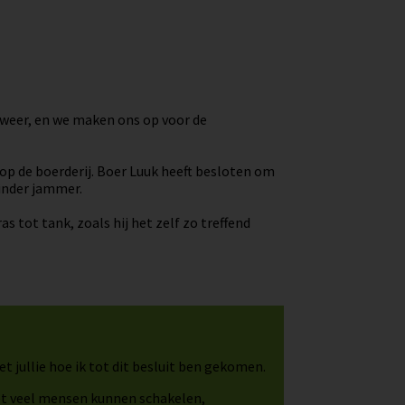
t weer, en we maken ons op voor de
 op de boerderij. Boer Luuk heeft besloten om
inder jammer.
s tot tank, zoals hij het zelf zo treffend
t jullie hoe ik tot dit besluit ben gekomen.
Met veel mensen kunnen schakelen,