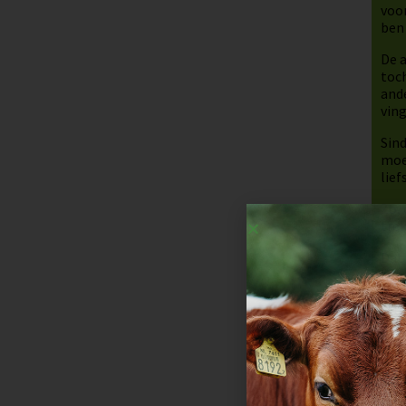
voo
ben 
De a
toch
ande
vin
Sin
moet
lief
Zo, 
trek
Dat 
kuil
opra
stri
en e
koei
Ik 
vrij