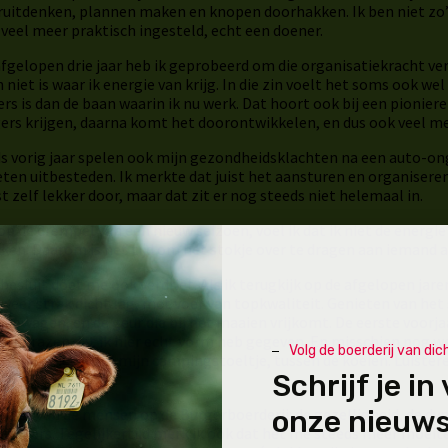
ruitdenken, plannen maken en knopen doorhakken. Ik ben niet zo’n
veel meer praktisch ingesteld, echt een doener.
fgelopen drie jaar heb ik geprobeerd om die organisatiekracht ve
 niet is waar ik energie van krijg. In die zin voelt het soms ook 
rs is dan de baan waarin ik nu werk. Dat hoort ook bij een pionierend
gers krijgen, daarna komt het doorontwikkelen, en dus ook veel m
ds vorig jaar spelen ook mijn gezondheidsklachten na een auto-
en uitbesteden. Ik merkte dat juist het aansturen en organiseren
st zelf lekker door, maar dat zit er nog steeds niet helemaal in.
op de drempel van een nieuw seizoen, voel ik dat ik niet de energi
ken. Daarom is het tijd om het stokje over te dragen aan iemand a
besluit doet me ook verdriet. Als ik terugkijk op de afgelopen jaren
 weer strak dicht lag, met voer van topkwaliteit. Genieten van h
apwagen, en de geur die bij het maaien vrijkomt. De eerste voorj
pbegrazen dat ik hier echt vorm heb gegeven. En misschien nog we
Volg de boerderij van dich
en bak muesli op mijn campingstoeltje, tussen de koeien. Luistere
Schrijf je in
en.
onze nieuws
geniet van de mensen op de Burgerboerderij: de gezelligheid, de 
willigers. Tegelijkertijd merk ik ook dat het me steeds meer moe