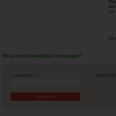
We 
kan 
los.
PS: 
Wil je onze nieuwsbrief ontvangen?
Inschri
E-mailadres *
Inschrijven