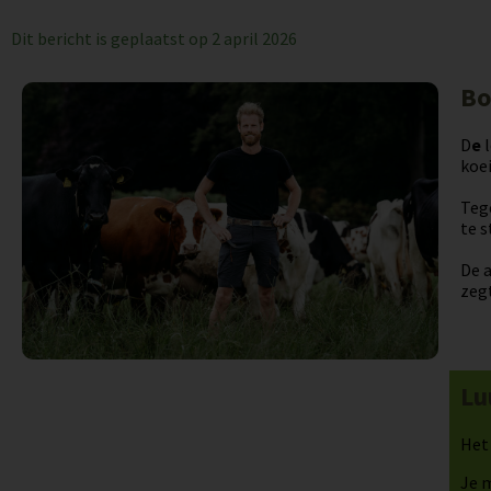
Dit bericht is geplaatst op
2 april 2026
Bo
D
e
l
koei
Tege
te 
De a
zegt
Lu
Het 
Je m