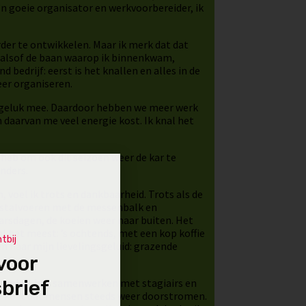
 goeie organisator en werkvoorbereider, ik
rder te ontwikkelen. Maar ik merk dat dat
wel alsof de baan waarop ik binnenkwam,
 bedrijf: eerst is het knallen en alles in de
eer organiseren.
ongeluk mee. Daardoor hebben we meer werk
 daarvan me veel energie kost. Ik knal het
e heb om ook dit seizoen weer de kar te
nders.
, voel ik trots en dankbaarheid. Trots als de
et stalvoeren met de messenbalk en
aarsdagen, de koeien weer naar buiten. Het
l het meest: ’s ochtends, met een kop koffie
tbij
n naar mijn lievelingsgeluid: grazende
 voor
brief
dynamiek, het samenwerken met stagiairs en
ite kost dat mensen steeds weer doorstromen.