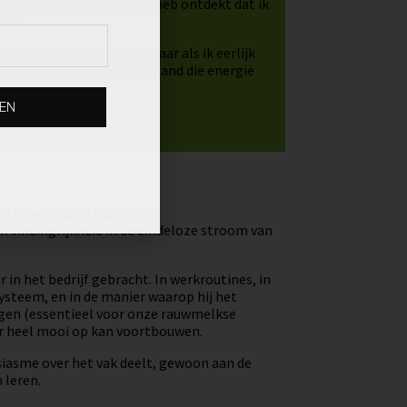
int het weer opnieuw. Ik heb ontdekt dat ik
eden.
n de keuze niet maken. Maar als ik eerlijk
ken voor iemand anders, iemand die energie
VEN
r zijn vakmanschap en zijn
en vindingrijkheid in de eindeloze stroom van
r in het bedrijf gebracht. In werkroutines, in
ysteem, en in de manier waarop hij het
rgen (essentieel voor onze rauwmelkse
oer heel mooi op kan voortbouwen.
iasme over het vak deelt, gewoon aan de
 leren.